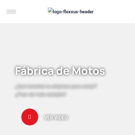
Fábrica de Motos
¿Qué necesita tu empresa para crecer?
¿Para ser más rentable?
VER VIDEO