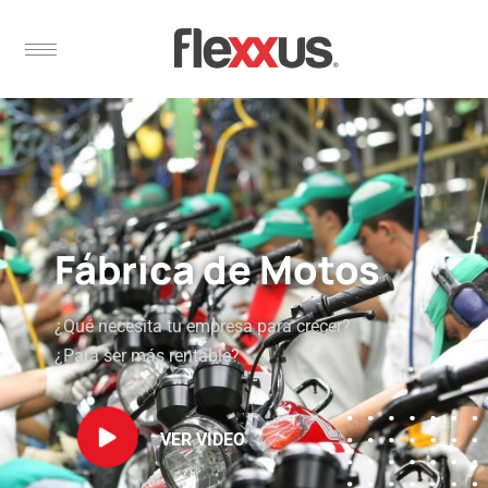
Fábrica de Motos
¿Qué necesita tu empresa para crecer?
¿Para ser más rentable?
VER VIDEO