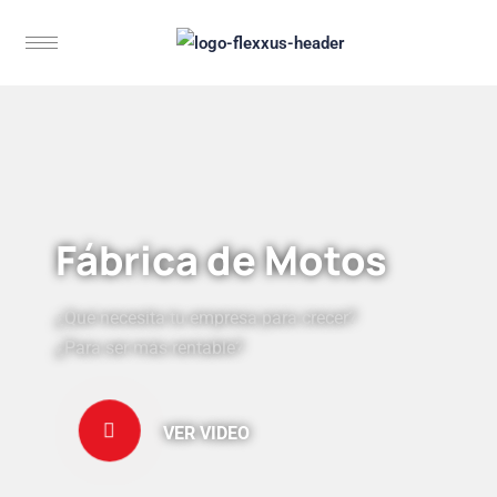
Fábrica de Motos
¿Qué necesita tu empresa para crecer?
¿Para ser más rentable?
VER VIDEO