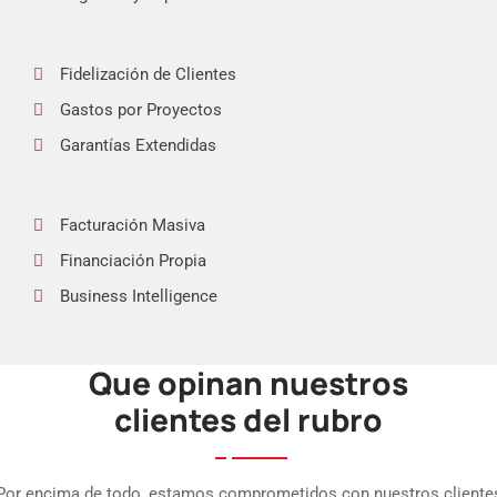
Fidelización de Clientes
Gastos por Proyectos
Garantías Extendidas
Facturación Masiva
Financiación Propia
Business Intelligence
Que opinan nuestros
APP Fuerza de Ventas
clientes del rubro
APP Punto de Venta
Int. eCommerce
Por encima de todo, estamos comprometidos con nuestros cliente