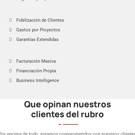
Fidelización de Clientes
Gastos por Proyectos
Garantías Extendidas
Facturación Masiva
Financiación Propia
Business Intelligence
Que opinan nuestros
APP Fuerza de Ventas
clientes del rubro
APP Punto de Venta
Int. eCommerce
Por encima de todo, estamos comprometidos con nuestros cliente