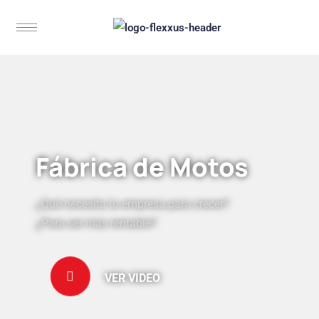
Fábrica de Motos
¿Qué necesita tu empresa para crecer?
¿Para ser más rentable?
VER VIDEO