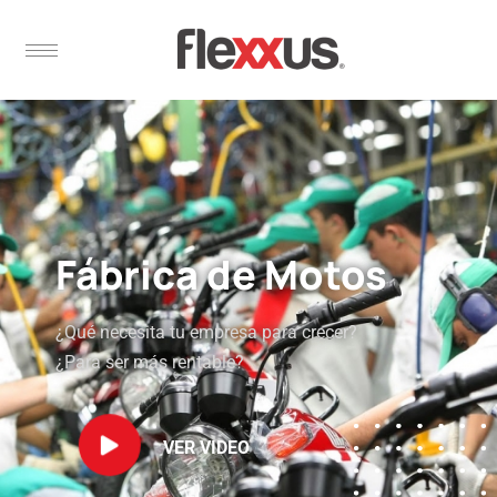
Fábrica de Motos
¿Qué necesita tu empresa para crecer?
¿Para ser más rentable?
VER VIDEO