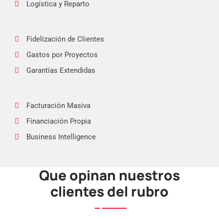
Logística y Reparto
Fidelización de Clientes
Gastos por Proyectos
Garantías Extendidas
Facturación Masiva
Financiación Propia
Business Intelligence
Que opinan nuestros
APP Fuerza de Ventas
clientes del rubro
APP Punto de Venta
Int. eCommerce