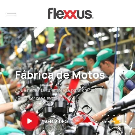
Fábrica de Motos
¿Qué necesita tu empresa para crecer?
¿Para ser más rentable?
VER VIDEO