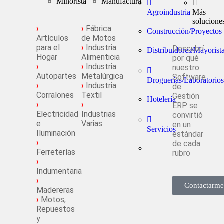
Minorista
Manufactura
Agroindustria
Más
solucione
›
›
Fábrica
Construcción/Proyectos
Artículos
de Motos
para el
›
Industria
Descubrí
Distribuidores/Mayorist
Hogar
Alimenticia
por qué
›
›
Industria
nuestro
Autopartes
Metalúrgica
Software
Droguerías/Laboratorios
›
›
Industria
de
Corralones
Textil
Gestión
Hotelería
›
›
ERP se
Electricidad
Industrias
convirtió
e
Varias
en un
Servicios
Iluminación
estándar
›
de cada
Ferreterías
rubro
›
Indumentaria
›
Contactarme
Madereras
›
Motos,
Repuestos
y