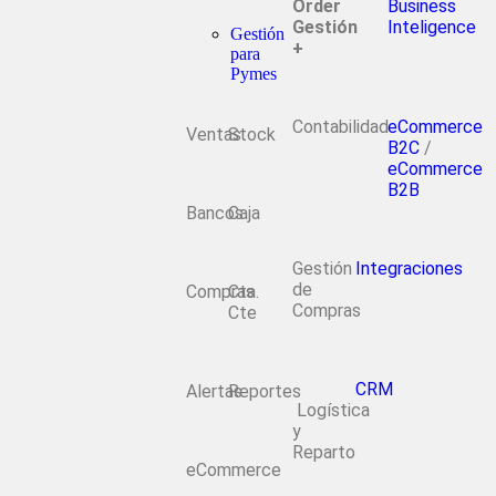
Order
Business
Gestión
Inteligence
Gestión
+
para
Pymes
Contabilidad
eCommerce
Ventas
Stock
B2C
/
eCommerce
B2B
Bancos
Caja
Gestión
Integraciones
de
Compras
Cta.
Compras
Cte
CRM
Alertas
Reportes
Logística
y
Reparto
eCommerce