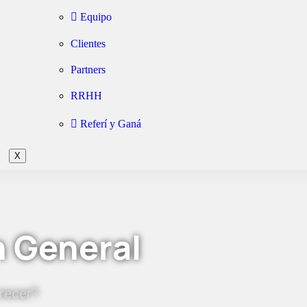
Equipo
Clientes
Partners
RRHH
Referí y Ganá
X
n General
recer?