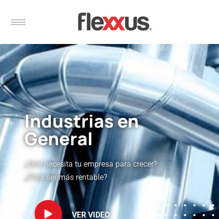
Industrias en
General
¿Qué necesita tu empresa para crecer?
¿Para ser más rentable?
VER VIDEO