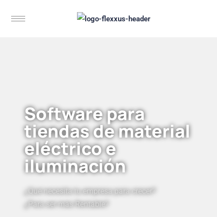
Software para
tiendas de material
eléctrico e
iluminación
¿Qué necesita tu empresa para crecer?
¿Para ser más Rentable?