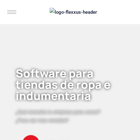
Software para
tiendas de ropa e
indumentaria
¿Qué necesita tu empresa para crecer?
¿Para ser más rentable?