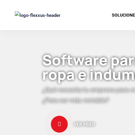
SOLUCION
Software par
ropa e indum
¿Qué necesita tu empresa para c
¿Para ser más rentable?
VER VIDEO