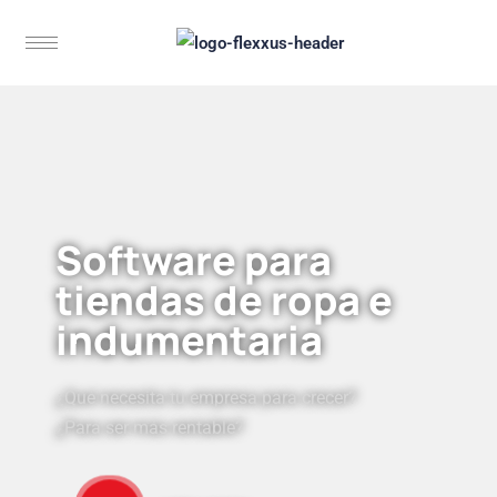
Software para
tiendas de ropa e
indumentaria
¿Qué necesita tu empresa para crecer?
¿Para ser más rentable?