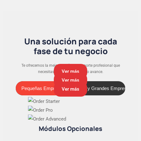
Una solución para cada
fase de tu negocio
Te ofrecemos la mejor versión y el soporte profesional que
Ver más
necesitas para que tu negocio avance.
Ver más
Pequeñas Empresas
Medianas y Grandes Empresas
Pequeñas Empresas
Ver más
Módulos Opcionales