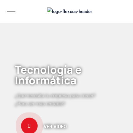
Tecnología e
Informática
¿Qué necesita tu empresa para crecer?
¿Para ser más rentable?
VER VIDEO