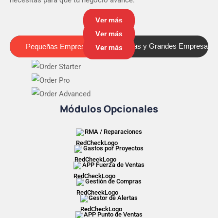
Ver más
Ver más
Pequeñas Empresas
Medianas y Grandes Empresas
Pequeñas Empresas
Ver más
Módulos Opcionales
RMA / Reparaciones
Gastos por Proyectos
APP Fuerza de Ventas
Gestión de Compras
Gestor de Alertas
APP Punto de Ventas