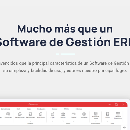
Mucho más que un
Software de Gestión ER
encidos que la principal característica de un Software de Gestión
su simpleza y facilidad de uso, y este es nuestro principal logro.
07
03
04
09
05
—
—
Plataforma Web para Clientes
App Punto de Venta (POS)
—
— E-commerce B2C
— E-commerce B2B
App para Viajantes
—
Integraciones
—
CRM