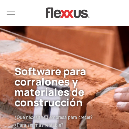
Software para
corralones y
materiales de
construcción
¿Qué necesita tu empresa para crecer?
¿Para ser más rentable?