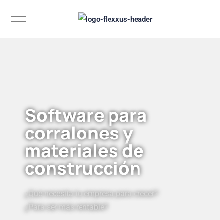
Software para
corralones y
materiales de
construcción
¿Qué necesita tu empresa para crecer?
¿Para ser más rentable?