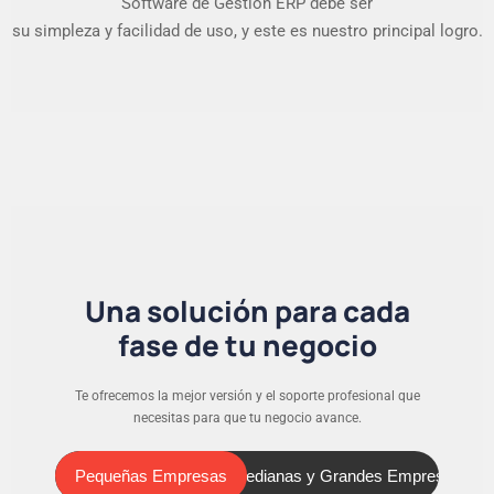
Software de Gestión ERP debe ser
su simpleza y facilidad de uso, y este es nuestro principal logro.
Una solución para cada
fase de tu negocio
Te ofrecemos la mejor versión y el soporte profesional que
necesitas para que tu negocio avance.
Pequeñas Empresas
Medianas y Grandes Empresas
Pequeñas Empresas