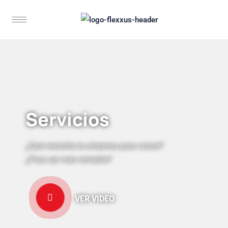
Servicios
¿Qué necesita tu empresa para crecer?
¿Para ser más rentable?
VER VIDEO