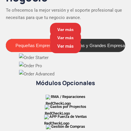
Te ofrecemos la mejor versión y el soporte profesional que
necesitas para que tu negocio avance.
Ver más
Ver más
Pequeñas Empresas
Medianas y Grandes Empresas
Pequeñas Empresas
Ver más
Módulos Opcionales
RMA / Reparaciones
Gastos por Proyectos
APP Fuerza de Ventas
Gestión de Compras