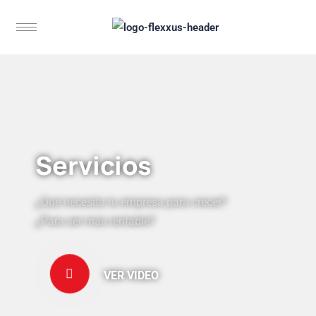
Servicios
¿Qué necesita tu empresa para crecer?
¿Para ser más rentable?
VER VIDEO