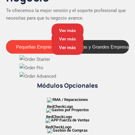
Te ofrecemos la mejor versión y el soporte profesional que
necesitas para que tu negocio avance.
Ver más
Ver más
Pequeñas Empresas
Medianas y Grandes Empresas
Pequeñas Empresas
Ver más
Módulos Opcionales
RMA / Reparaciones
Gastos por Proyectos
APP Fuerza de Ventas
Gestión de Compras