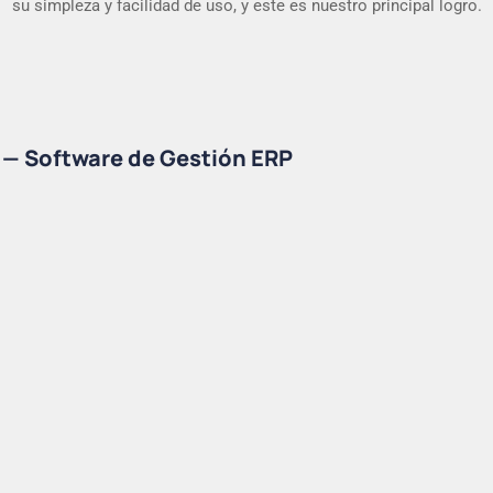
su simpleza y facilidad de uso, y este es nuestro principal logro.
07
09
05
2
—
—
—
Plataforma Web para Clientes
App Punto de Venta (POS)
Software de Gestión ERP
—
App para Viajantes
—
Integraciones
—
CRM
—
Business Intelligence