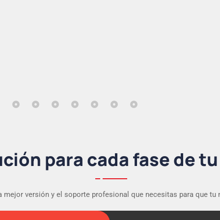
03
04
— E-commerce B2C
— E-commerce B2B
ción para cada fase de t
 mejor versión y el soporte profesional que necesitas para que tu