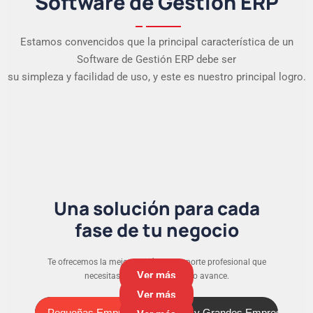
Software de Gestión ERP
Estamos convencidos que la principal característica de un
Software de Gestión ERP debe ser
su simpleza y facilidad de uso, y este es nuestro principal logro.
Una solución para cada
fase de tu negocio
Te ofrecemos la mejor versión y el soporte profesional que
Ver más
necesitas para que tu negocio avance.
Ver más
Pequeñas Empresas
Medianas y Grandes Empresas
Pequeñas Empresas