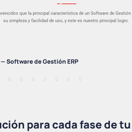
encidos que la principal característica de un Software de Gestión
su simpleza y facilidad de uso, y este es nuestro principal logro.
07
03
04
09
05
2
—
—
—
Plataforma Web para Clientes
App Punto de Venta (POS)
Software de Gestión ERP
—
— E-commerce B2C
— E-commerce B2B
App para Viajantes
—
Integraciones
—
CRM
—
Business Intelligence
ción para cada fase de t