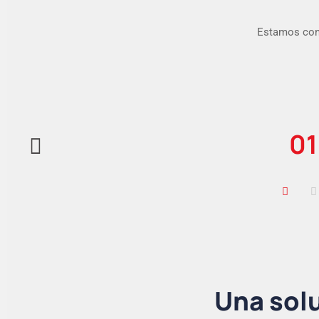
Estamos conv
08
06
01
0
Una solu