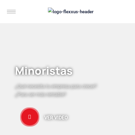
Minoristas
¿Qué necesita tu empresa para crecer?
¿Para ser más rentable?
VER VIDEO