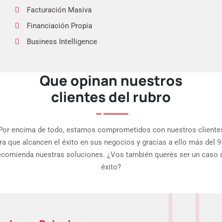
Facturación Masiva
Financiación Propia
Business Intelligence
Que opinan nuestros
APP Fuerza de Ventas
clientes del rubro
APP Punto de Venta
Int. eCommerce
Por encima de todo, estamos comprometidos con nuestros cliente
ra que alcancen el éxito en sus negocios y gracias a ello más del 
ecomienda nuestras soluciones. ¿Vos también querés ser un caso 
éxito?