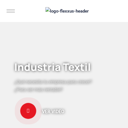
Industria Textil
¿Qué necesita tu empresa para crecer?
¿Para ser más rentable?
VER VIDEO