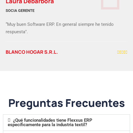
Martín Rodríguez Gigena
RESPONSABLE
“Los recomiendo porque siempre me atendieron bien. La
implementación estuvo clarísima; Mario muy buen
predispuesto siempre. La verdad que incomparable. Las
implementaciones que ustedes tenían eran las que yo
necesitaba."
TERZO INDUMENTARIA
Preguntas Frecuentes
¿Qué funcionalidades tiene Flexxus ERP
específicamente para la industria textil?