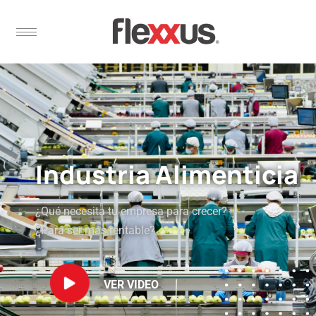
Industria Alimenticia
¿Qué necesita tu empresa para crecer?
¿Para ser más rentable?
VER VIDEO