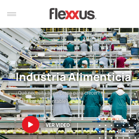
Industria Alimenticia
¿Qué necesita tu empresa para crecer?
¿Para ser más rentable?
VER VIDEO