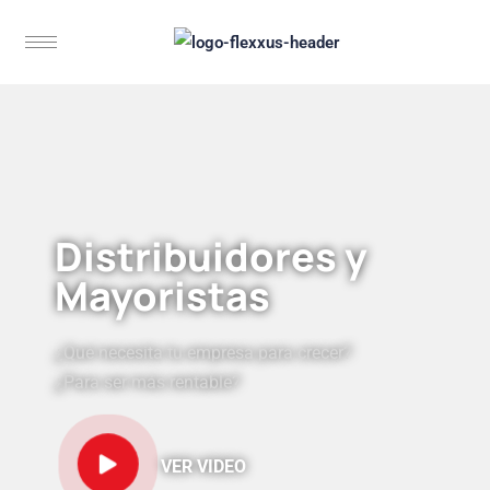
Distribuidores y
Mayoristas
¿Qué necesita tu empresa para crecer?
¿Para ser más rentable?
VER VIDEO