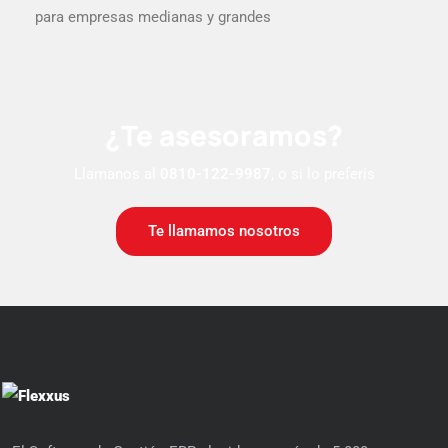
para empresas medianas y grandes
¿Te asesoramos?
Llamanos al
0810-122-9987
, o si lo preferís
Te llamamos nosotros