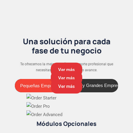
Una solución para cada
fase de tu negocio
Te ofrecemos la mejor versión y el soporte profesional que
Ver más
necesitas para que tu negocio avance.
Ver más
Pequeñas Empresas
Medianas y Grandes Empresas
Pequeñas Empresas
Ver más
Módulos Opcionales