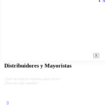
N
X
Distribuidores y Mayoristas
¿Qué necesita tu empresa para crecer?
¿Para ser más rentable?
VER VIDEO