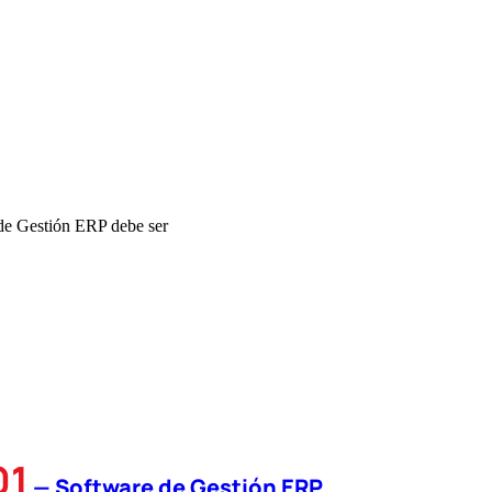
 de Gestión ERP debe ser
01
—
Software de Gestión ERP