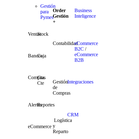
Gestión
Order
Business
para
Gestión
Inteligence
Pymes
+
Ventas
Stock
Contabilidad
eCommerce
B2C
/
eCommerce
Bancos
Caja
B2B
Compras
Cta.
Gestión
Integraciones
Cte
de
Compras
Alertas
Reportes
CRM
Logística
y
eCommerce
Reparto