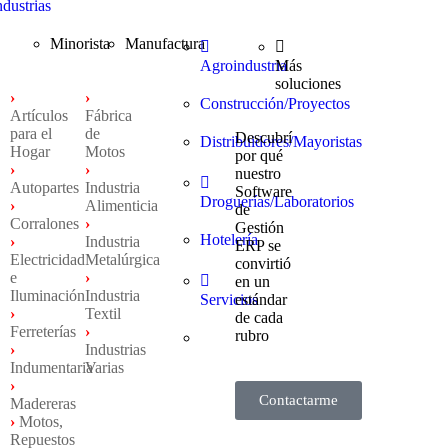
ndustrias
Minorista
Manufactura
Agroindustria
Más
soluciones
›
›
Construcción/Proyectos
Artículos
Fábrica
para el
de
Descubrí
Distribuidores/Mayoristas
Hogar
Motos
por qué
›
›
nuestro
Autopartes
Industria
Software
Droguerías/Laboratorios
›
Alimenticia
de
Corralones
›
Gestión
Hotelería
›
Industria
ERP se
Electricidad
Metalúrgica
convirtió
e
›
en un
Iluminación
Industria
Servicios
estándar
›
Textil
de cada
Ferreterías
›
rubro
›
Industrias
Indumentaria
Varias
›
Contactarme
Madereras
›
Motos,
Repuestos