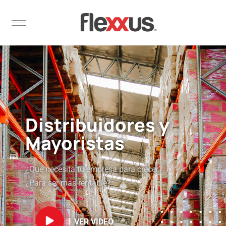
Distribuidores y
Mayoristas
¿Qué necesita tu empresa para crecer?
¿Para ser más rentable?
VER VIDEO