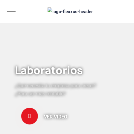
Laboratorios
¿Qué necesita tu empresa para crecer?
¿Para ser más rentable?
VER VIDEO