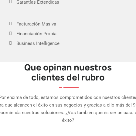
Garantías Extendidas
Facturación Masiva
Financiación Propia
Business Intelligence
Que opinan nuestros
APP Fuerza de Ventas
clientes del rubro
APP Punto de Venta
Int. eCommerce
Por encima de todo, estamos comprometidos con nuestros cliente
ra que alcancen el éxito en sus negocios y gracias a ello más del 
ecomienda nuestras soluciones. ¿Vos también querés ser un caso 
éxito?