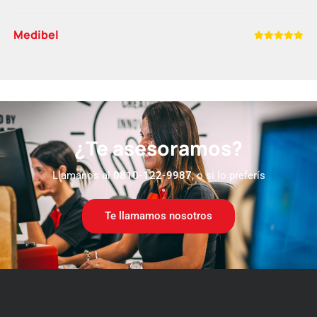
Medibel
¿Te asesoramos?
Llamanos al
0810-122-9987
, o si lo preferís
Te llamamos nosotros