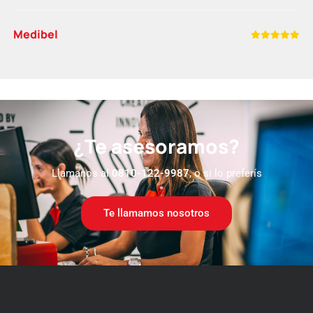
Medibel
¿Te asesoramos?
Llamanos al
0810-122-9987
, o si lo preferís
Te llamamos nosotros