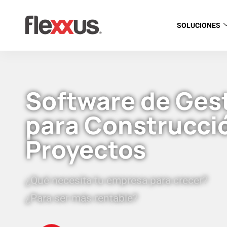
SOLUCIONES
Software de Ges
para Construcci
Proyectos
¿Qué necesita tu empresa para crecer?
¿Para ser más rentable?