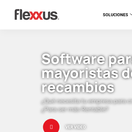
SOLUCIONES
Software par
mayoristas d
recambios
¿Qué necesita tu empresa para c
¿Para ser más Rentable?
VER VIDEO