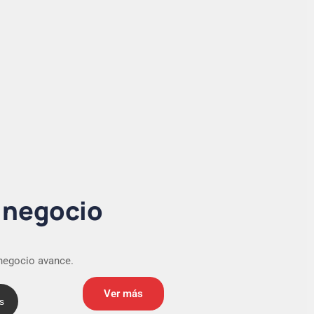
u negocio
 negocio avance.
Ver más
s