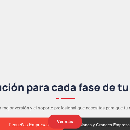
ción para cada fase de t
 mejor versión y el soporte profesional que necesitas para que tu
Ver más
Pequeñas Empresas
Pequeñas Empresas
Medianas y Grandes Empresa