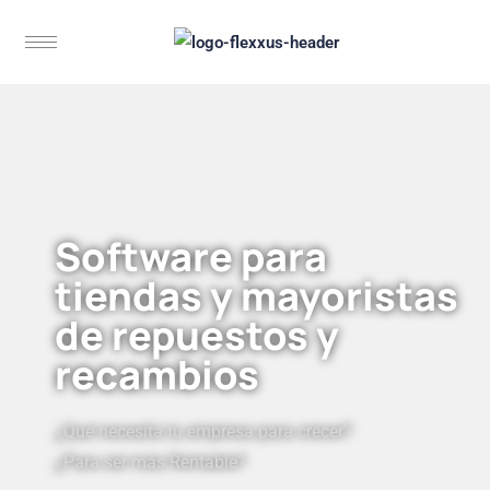
Software para
tiendas y mayoristas
de repuestos y
recambios
¿Qué necesita tu empresa para crecer?
¿Para ser más Rentable?