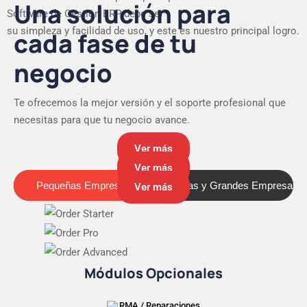
Una solución para
Software de Gestión ERP debe ser
su simpleza y facilidad de uso, y este es nuestro principal logro.
cada fase de tu
negocio
Te ofrecemos la mejor versión y el soporte profesional que
necesitas para que tu negocio avance.
Ver más
Ver más
Pequeñas Empresas
Medianas y Grandes Empresas
Pequeñas Empresas
Ver más
Módulos Opcionales
RMA / Reparaciones