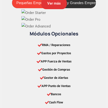
Pequeñas Empresas
Medianas y Grandes Empresas
Pequeñas Empresas
Ver más
Módulos Opcionales
RMA / Reparaciones
Gastos por Proyectos
APP Fuerza de Ventas
Gestión de Compras
Gestor de Alertas
APP Punto de Ventas
Bancos
Cash Flow