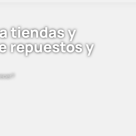
a tiendas y
e repuestos y
ecer?