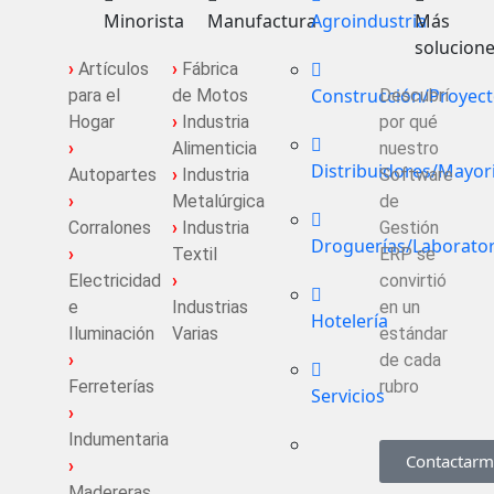
Minorista
Manufactura
Agroindustria
Más
solucion
›
Artículos
›
Fábrica
Construcción/Proyec
para el
de Motos
Descubrí
Hogar
›
Industria
por qué
›
Alimenticia
nuestro
Distribuidores/Mayor
Autopartes
›
Industria
Software
›
Metalúrgica
de
Corralones
›
Industria
Gestión
Droguerías/Laborator
›
Textil
ERP se
Electricidad
›
convirtió
e
Industrias
en un
Hotelería
Iluminación
Varias
estándar
›
de cada
Ferreterías
rubro
Servicios
›
Indumentaria
Contactarm
›
Madereras