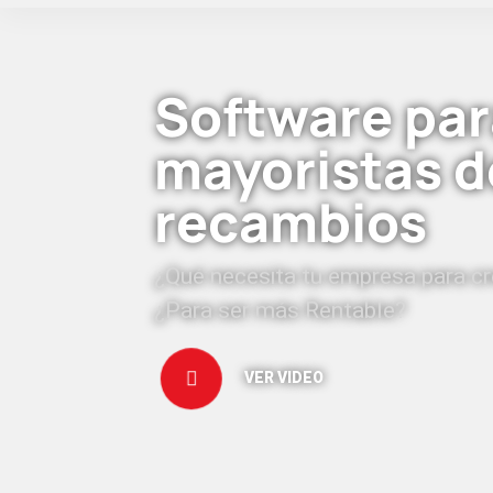
Software par
mayoristas d
recambios
¿Qué necesita tu empresa para cr
¿Para ser más Rentable?
VER VIDEO