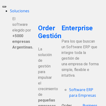
Soluciones
El
software
Order
Enterprise
elegido por
Gestión
+5000
Para los que buscan
empresas
un Software ERP que
Argentinas.
La
integre toda la
solución
gestión de
de
una empresa de forma
gestión
simple, flexible e
para
intuitiva.
impulsar
el
crecimiento
Software ERP
de
para Empresas
pequeñas
Order
Business
empresas
.