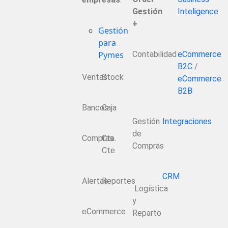
Gestión
Inteligence
+
Gestión
para
Pymes
Contabilidad
eCommerce
B2C
/
Ventas
Stock
eCommerce
B2B
Bancos
Caja
Gestión
Integraciones
de
Compras
Cta.
Compras
Cte
CRM
Alertas
Reportes
Logística
y
eCommerce
Reparto