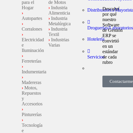
para el
de Motos
Hogar
›
Industria
Descubrí
Distribuidores/Mayorist
›
Alimenticia
por qué
Autopartes
›
Industria
nuestro
›
Metalúrgica
Software
Droguerías/Laboratorios
Corralones
›
Industria
de Gestión
›
Textil
ERP se
Hotelería
Electricidad
›
Industrias
convirtió
e
Varias
en un
Iluminación
estándar
›
Servicios
de cada
Ferreterías
rubro
›
Indumentaria
›
Contactarme
Madereras
›
Motos,
Repuestos
y
Accesorios
›
Pinturerías
›
Tecnología
e