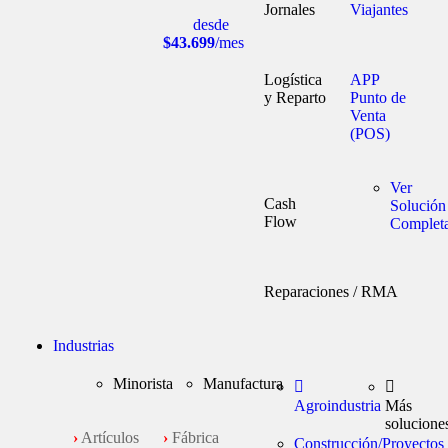
Jornales
Viajantes
desde
$43.699
/mes
Logística
APP
y Reparto
Punto de
Venta
(POS)
Ver
Cash
Solución
Flow
Complet
Reparaciones / RMA
Industrias
Minorista
Manufactura
Agroindustria
Más
solucione
›
Artículos
›
Fábrica
Construcción/Proyectos