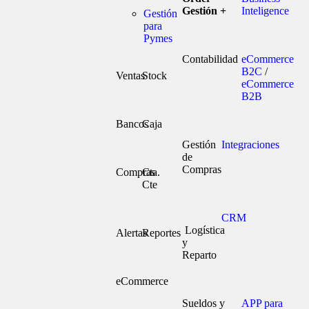
Gestión +
Inteligence
Gestión
para
Pymes
Contabilidad
eCommerce
B2C
/
Ventas
Stock
eCommerce
B2B
Bancos
Caja
Gestión
Integraciones
de
Compras
Compras
Cta.
Cte
CRM
Logística
Alertas
Reportes
y
Reparto
eCommerce
Sueldos y
APP para