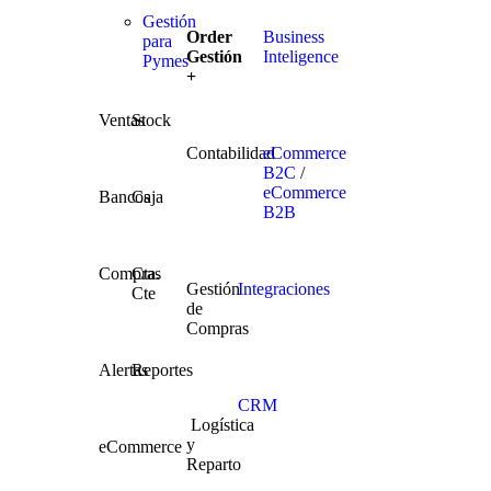
Gestión
Order
Business
para
Gestión
Inteligence
Pymes
+
Ventas
Stock
Contabilidad
eCommerce
B2C
/
eCommerce
Bancos
Caja
B2B
Compras
Cta.
Gestión
Integraciones
Cte
de
Compras
Alertas
Reportes
CRM
Logística
y
eCommerce
Reparto