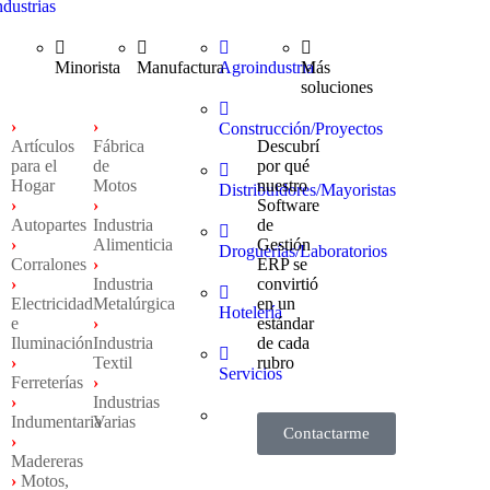
ndustrias
Minorista
Manufactura
Agroindustria
Más
soluciones
›
›
Construcción/Proyectos
Artículos
Fábrica
Descubrí
para el
de
por qué
Hogar
Motos
nuestro
Distribuidores/Mayoristas
›
›
Software
Autopartes
Industria
de
›
Alimenticia
Gestión
Droguerías/Laboratorios
Corralones
›
ERP se
›
Industria
convirtió
Electricidad
Metalúrgica
en un
Hotelería
e
›
estándar
Iluminación
Industria
de cada
›
Textil
rubro
Servicios
Ferreterías
›
›
Industrias
Indumentaria
Varias
Contactarme
›
Madereras
›
Motos,