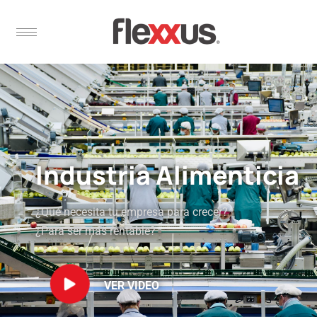
Industria Alimenticia
¿Qué necesita tu empresa para crecer?
¿Para ser más rentable?
VER VIDEO