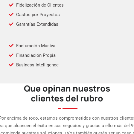
Fidelización de Clientes
Gastos por Proyectos
Garantías Extendidas
Facturación Masiva
Financiación Propia
Business Intelligence
Que opinan nuestros
APP Fuerza de Ventas
clientes del rubro
APP Punto de Venta
Int. eCommerce
Por encima de todo, estamos comprometidos con nuestros cliente
ra que alcancen el éxito en sus negocios y gracias a ello más del 
ecomienda nuestras soluciones. ¿Vos también querés ser un caso 