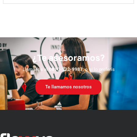
¿Te asesoramos?
Llamanos al
0810-122-9987
, o si lo preferís
Te llamamos nosotros