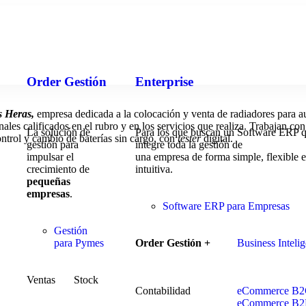
Order Gestión
Enterprise
 Heras,
empresa dedicada a la colocación y venta de radiadores para a
onales calificados en el rubro y en los servicios que realiza. Trabajan 
La solución de
Para los que buscan un Software ERP 
ntrol y cambio de baterías sin cargo, con
tester
digital.
gestión para
integre toda la gestión de
impulsar el
una empresa de forma simple, flexible e
crecimiento de
intuitiva.
pequeñas
empresas
.
Software ERP para Empresas
Gestión
para Pymes
Order Gestión +
Business Inteli
Ventas
Stock
Contabilidad
eCommerce B
eCommerce B