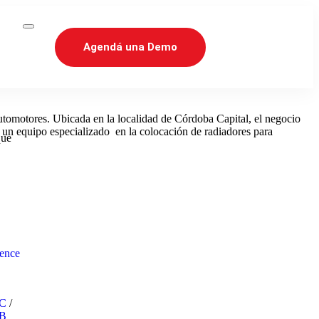
Agendá una Demo
utomotores. Ubicada en la localidad de Córdoba Capital, el negocio
con un equipo especializado en la colocación de radiadores para
que
gence
2C
/
2B