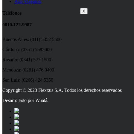
App Viajantes
X
Teléfonos
0810-122-9987
Buenos Aires: (011) 5352 5500
Córdoba: (0351) 5685000
Rosario: (0341) 527 1500
Mendoza: (0261) 476 0400
San Luis: (0266) 424 5350
Copyright © 2023 Flexxus S.A. Todos los derechos reservados
Desarrollado por Wualá.