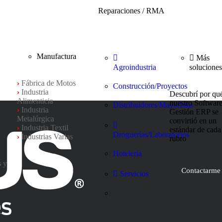
Reparaciones / RMA
Manufactura
Más
Agroindustria
soluciones
›
Fábrica de Motos
Construcción/Proyectos
›
Industria
Descubrí por qu
Alimenticia
nuestro Softwar
Distribuidores/Mayoristas
›
Industria
Gestión ERP se
Metalúrgica
convirtió en un
›
Industria Textil
estándar de cada
Droguerías/Laboratorios
›
Industrias Varias
rubro
Hotelería
s y
Contactarme
Servicios