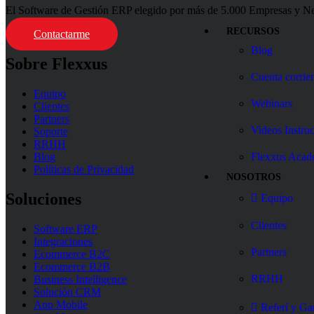
El Software de Gestión ERP elegido por más de 5.000 Empresas y Negoc
RECURSOS
Contactarme
Blog
Sobre Flexxus
Cuenta corrien
Equipo
Webinars
Clientes
Partners
Videos Instruc
Soporte
RRHH
Blog
Flexxus Aca
Políticas de Privacidad
NOSOTROS
Soluciones
Equipo
Clientes
Software ERP
Integraciones
Partners
Ecommerce B2C
Ecommerce B2B
RRHH
Business Intelligence
Solución CRM
App Mobile
Referí y Ga