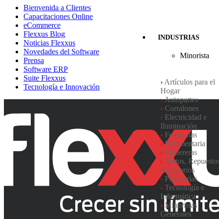
Bienvenida a Clientes
Capacitaciones Online
eCommerce
Flexxus Blog
INDUSTRIAS
Noticias Flexxus
Novedades del Software
Minorista
Prensa
Software ERP
Suite Flexxus
›
Artículos para el
Tecnología e Innovación
Hogar
›
Autopartes
›
Corralones
›
Electricidad e
Iluminación
›
Ferreterías
›
Indumentaria
›
Madereras
›
Motos, Repuesto
Accesorios
›
Pinturerías
›
Tecnología e
Informática
›
Minoristas
Generales