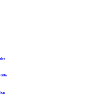
ntes
enta
ción